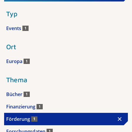
Typ
Events
1
Ort
Europa
1
Thema
Bücher
1
Finanzierung
1
Förderung
1
Forschungsdaten
1