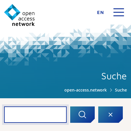
EN
Suche
open-access.network
Suche