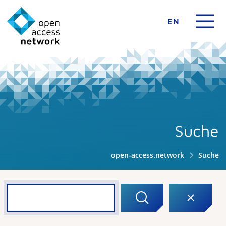
EN
Suche
open-access.network
Suche