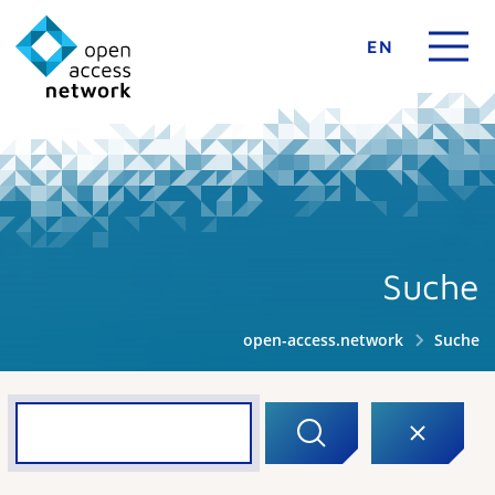
EN
Suche
open-access.network
Suche