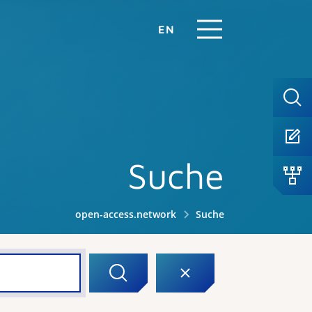
EN
Suche
open-access.network
Suche