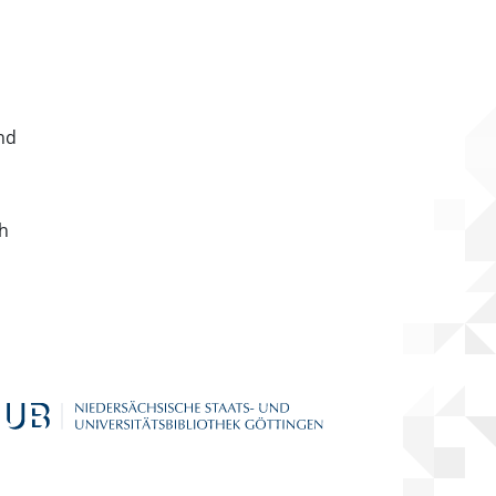
nd
ch