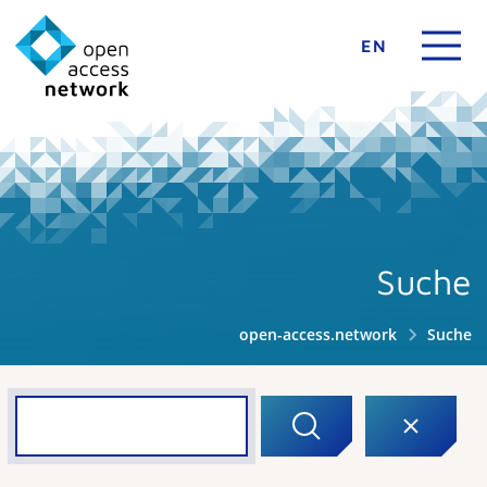
EN
Suche
open-access.network
Suche