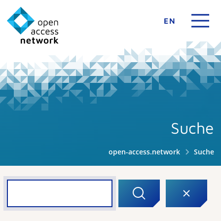
EN
Suche
open-access.network
Suche