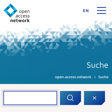
EN
Suche
open-access.network
Suche