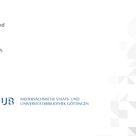
nd
ch