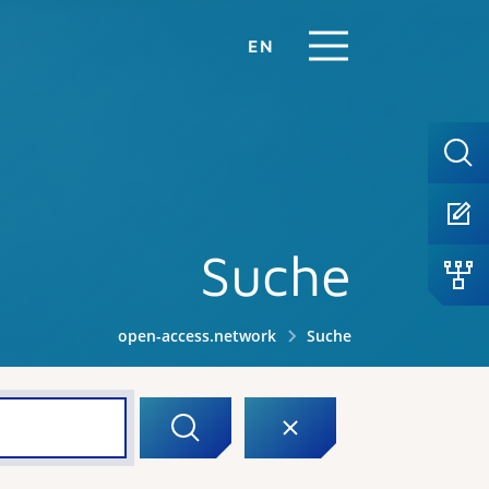
EN
Suche
open-access.network
Suche