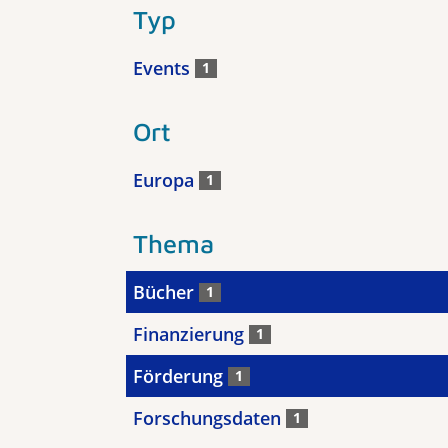
Typ
Events
1
Ort
Europa
1
Thema
Bücher
1
Finanzierung
1
Förderung
1
Forschungsdaten
1