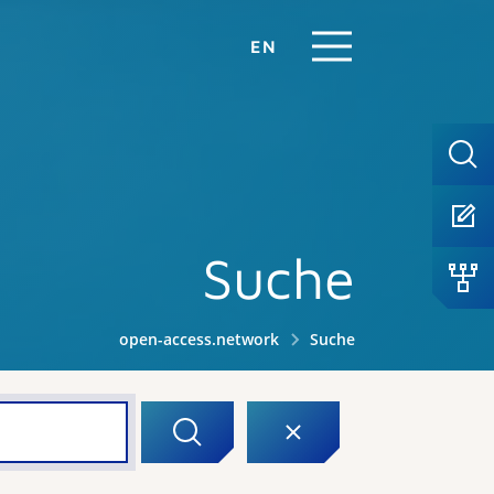
EN
Suche
open-access.network
Suche