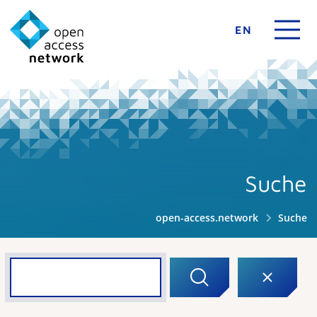
EN
Suche
open-access.network
Suche