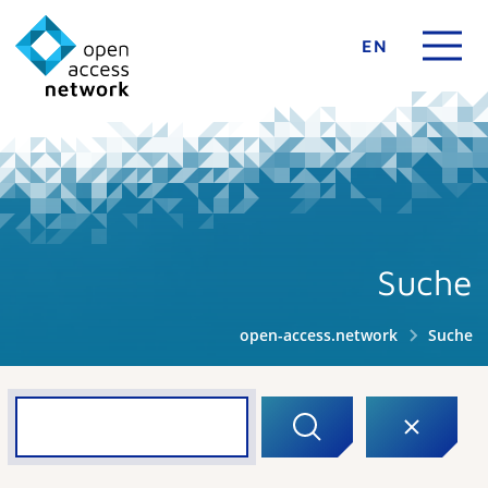
EN
Suche
open-access.network
Suche