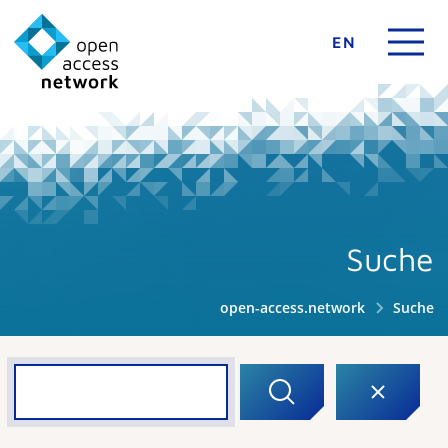
EN
Suche
open-access.network
Suche