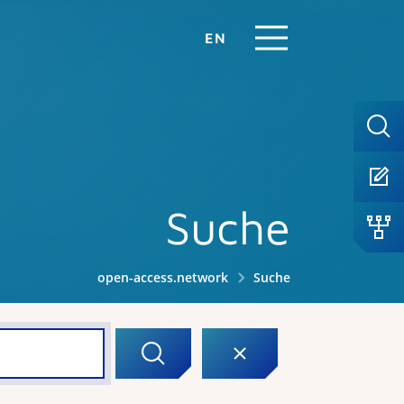
EN
Suche
open-access.network
Suche