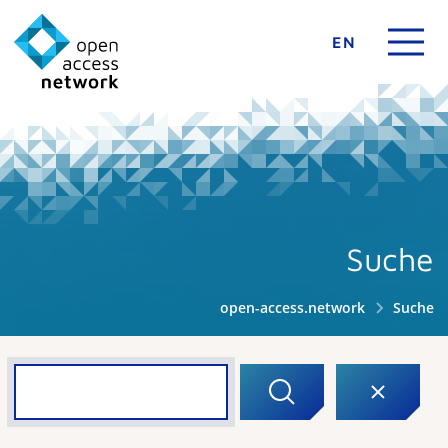
EN
Suche
open-access.network
Suche