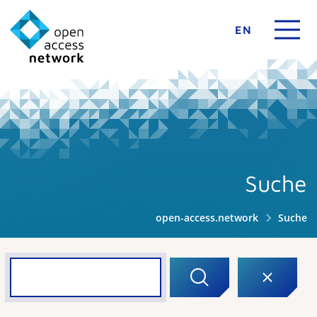
EN
Suche
open-access.network
Suche