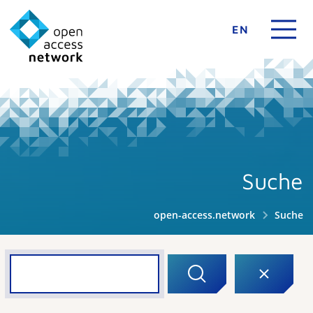
EN
Suche
open-access.network
Suche