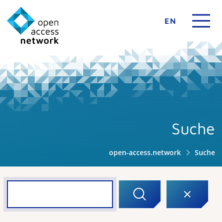
EN
Suche
open-access.network
Suche