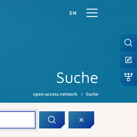
EN
Suche
open-access.network
Suche