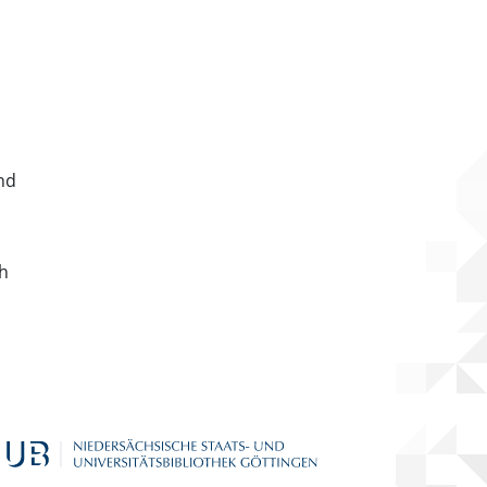
nd
ch