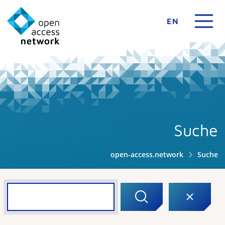
EN
Suche
open-access.network
Suche