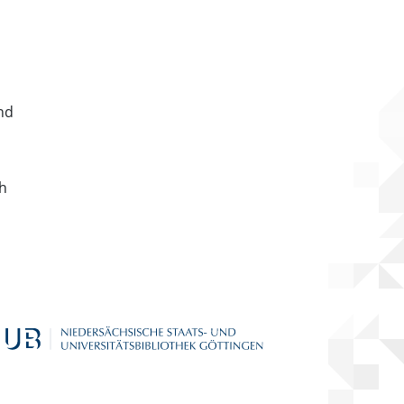
nd
ch