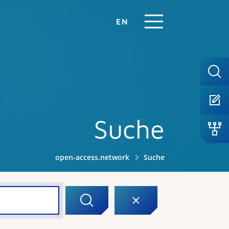
EN
Suche
open-access.network
Suche