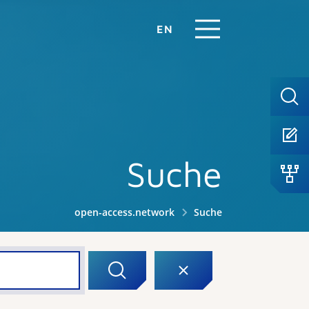
EN
Suche
open-access.network
Suche