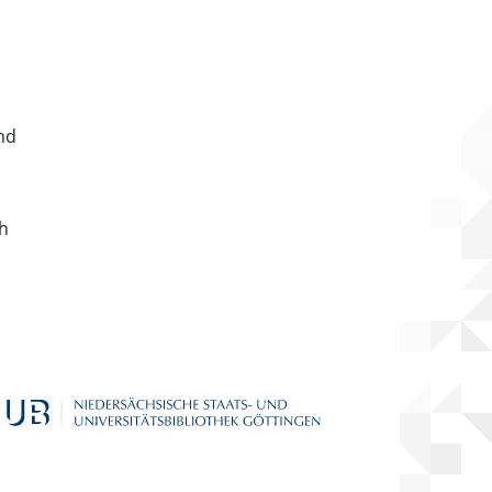
nd
ch