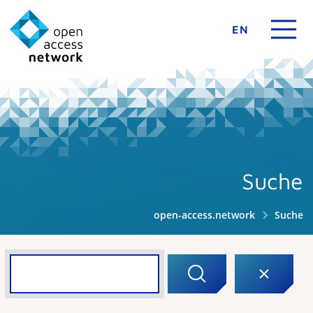
EN
Suche
open-access.network
Suche