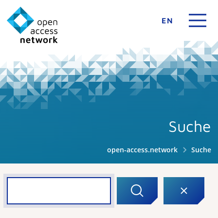
EN
Suche
open-access.network
Suche