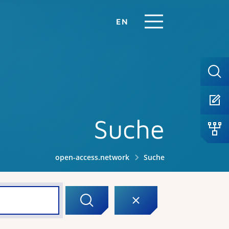
EN
Suche
open-access.network
Suche