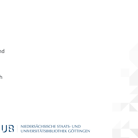
nd
ch