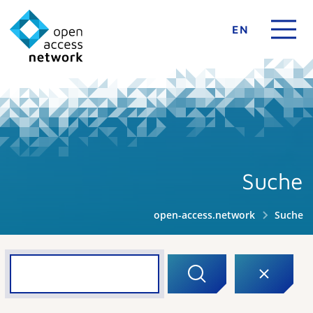
EN
Suche
open-access.network
Suche