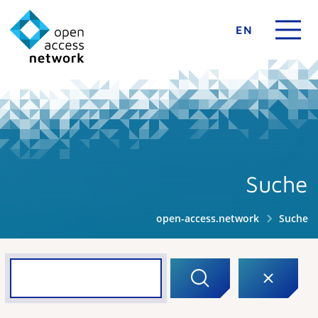
EN
Suche
open-access.network
Suche