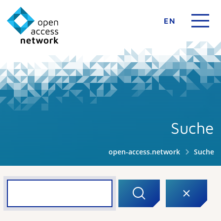
EN
Suche
open-access.network
Suche