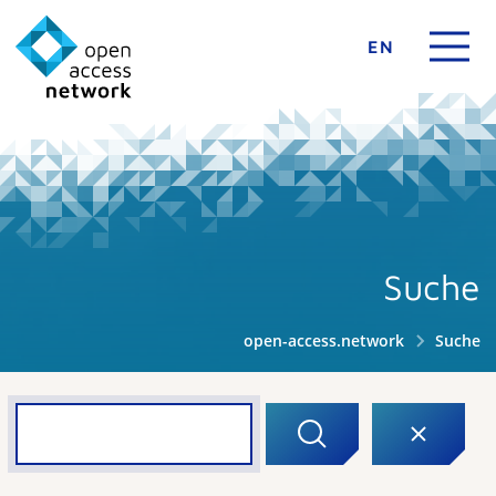
EN
Suche
open-access.network
Suche