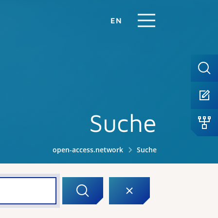
EN
Suche
open-access.network
Suche