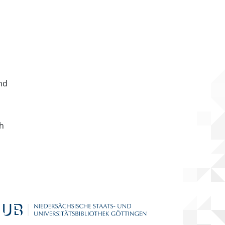
nd
ch