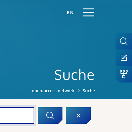
EN
Suche
open-access.network
Suche