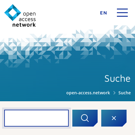
EN
Suche
open-access.network
Suche