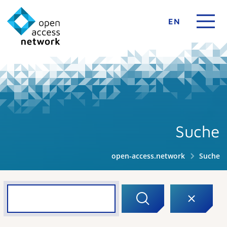
EN
Suche
open-access.network
Suche