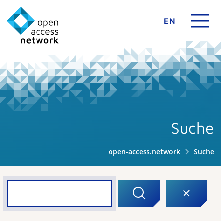
EN
Suche
open-access.network
Suche