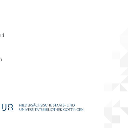
nd
ch