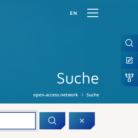
EN
Suche
open-access.network
Suche