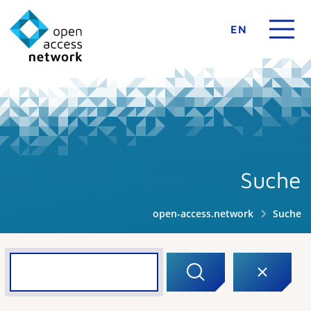
EN
Suche
open-access.network
Suche