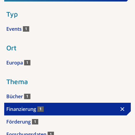
Typ
Events
1
Ort
Europa
1
Thema
Bücher
1
Finanzierung
1
Förderung
1
Forschungsdaten
1