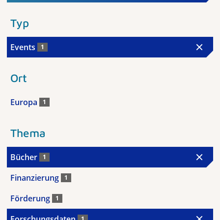
Typ
Events
1
Ort
Europa
1
Thema
Bücher
1
Finanzierung
1
Förderung
1
Forschungsdaten
1