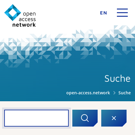
EN
Suche
open-access.network
Suche