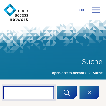
EN
Suche
open-access.network
Suche