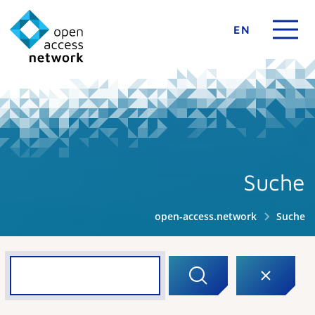
EN
Suche
open-access.network
Suche