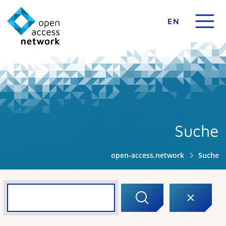
EN
Suche
open-access.network
Suche