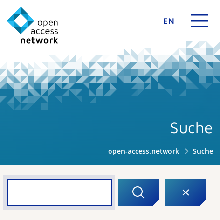
EN
Suche
open-access.network
Suche