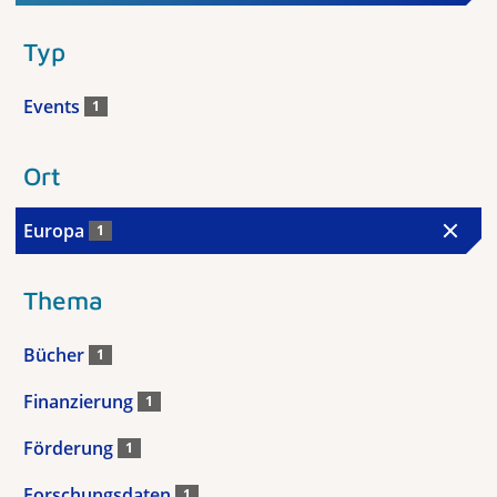
Typ
Events
1
Ort
Europa
1
Thema
Bücher
1
Finanzierung
1
Förderung
1
Forschungsdaten
1