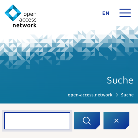
EN
Suche
open-access.network
Suche