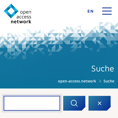
EN
Suche
open-access.network
Suche