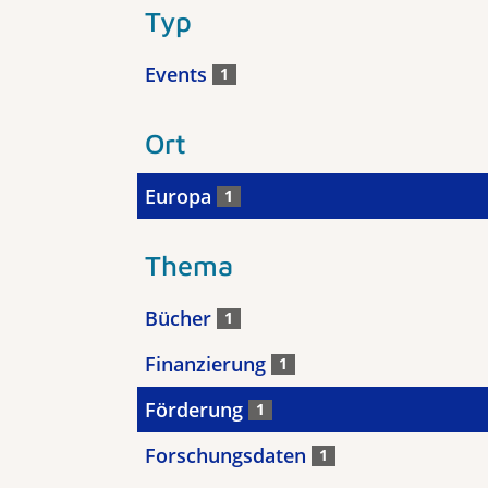
Typ
Events
1
Ort
Europa
1
Thema
Bücher
1
Finanzierung
1
Förderung
1
Forschungsdaten
1