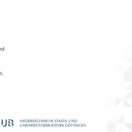
nd
ch