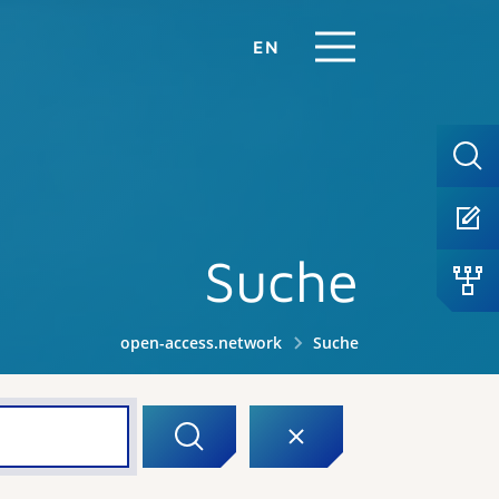
EN
Suche
open-access.network
Suche