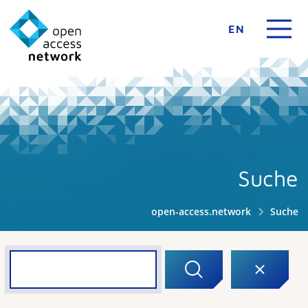
EN
Suche
open-access.network
Suche