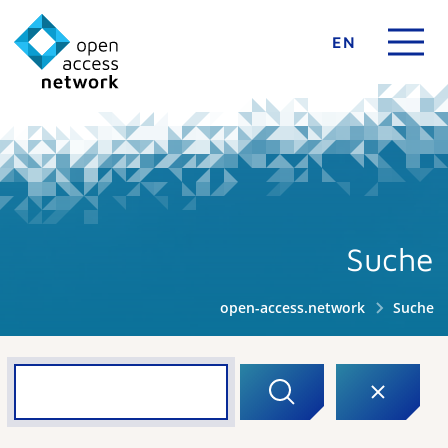
EN
Suche
open-access.network
Suche