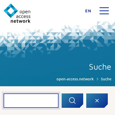
EN
Suche
open-access.network
Suche