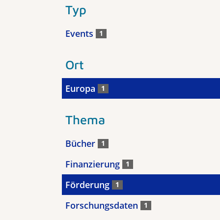
Typ
Events
1
Ort
Europa
1
Thema
Bücher
1
Finanzierung
1
Förderung
1
Forschungsdaten
1