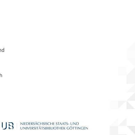
nd
ch