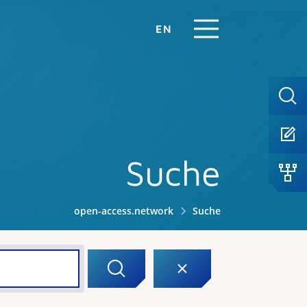
EN
Suche
open-access.network
Suche