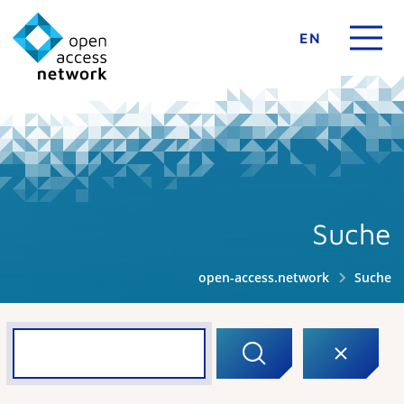
EN
Suche
open-access.network
Suche