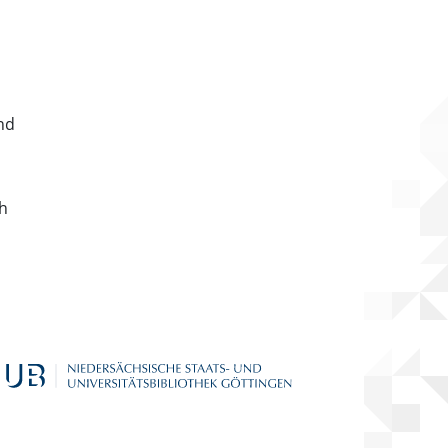
nd
ch