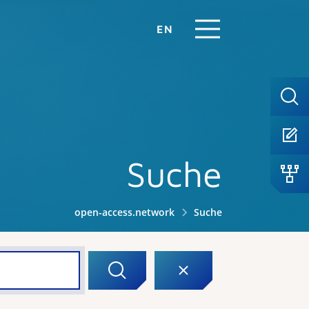
EN
Suche
open-access.network
Suche